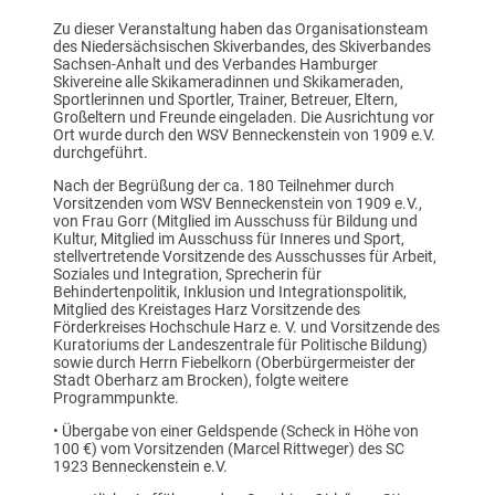
Zu dieser Veranstaltung haben das Organisationsteam
des Niedersächsischen Skiverbandes, des Skiverbandes
Sachsen-Anhalt und des Verbandes Hamburger
Skivereine alle Skikameradinnen und Skikameraden,
Sportlerinnen und Sportler, Trainer, Betreuer, Eltern,
Großeltern und Freunde eingeladen. Die Ausrichtung vor
Ort wurde durch den WSV Benneckenstein von 1909 e.V.
durchgeführt.
Nach der Begrüßung der ca. 180 Teilnehmer durch
Vorsitzenden vom WSV Benneckenstein von 1909 e.V.,
von Frau Gorr (Mitglied im Ausschuss für Bildung und
Kultur, Mitglied im Ausschuss für Inneres und Sport,
stellvertretende Vorsitzende des Ausschusses für Arbeit,
Soziales und Integration, Sprecherin für
Behindertenpolitik, Inklusion und Integrationspolitik,
Mitglied des Kreistages Harz Vorsitzende des
Förderkreises Hochschule Harz e. V. und Vorsitzende des
Kuratoriums der Landeszentrale für Politische Bildung)
sowie durch Herrn Fiebelkorn (Oberbürgermeister der
Stadt Oberharz am Brocken), folgte weitere
Programmpunkte.
• Übergabe von einer Geldspende (Scheck in Höhe von
100 €) vom Vorsitzenden (Marcel Rittweger) des SC
1923 Benneckenstein e.V.